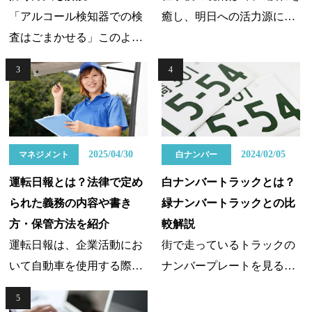
「アルコール検知器での検
癒し、明日への活力源にな
査はごまかせる」このよう
る一方で、深酒がたたり翌
な話を聞いたことはありま
日にお酒が残ってしまって
3
4
せんか。飲酒運転による悲
は事業者としては困ってし
惨な事故は、誰も得をしま
まいます。プライベートで
せん。だからこそ、アルコ
の飲酒は個人の自由。プロ
ール検知器を使って検査を
として節制は必要でも強制
2025/04/30
2024/02/05
マネジメント
白ナンバー
することは重要で、不正を
的に禁止するわけにもいか
運転日報とは？法律で定め
白ナンバートラックとは？
防ぐことは大切です。そこ
ず、対応に苦慮されている
られた義務の内容や書き
緑ナンバートラックとの比
で今回は、過去にあった不
事業者の方もいらっしゃる
方・保管方法を紹介
較解説
正事例とそれに対する防止
でしょう。業務に支障をき
運転日報は、企業活動にお
街で走っているトラックの
策をご紹介します。さら
たさない範囲で飲酒を許可
いて自動車を使用する際に
ナンバープレートを見る
に、さまざまな不正な手法
する指導法はないものか？
必須とされる記録です。実
と、白いナンバーと緑のナ
を防げるツールもご紹介し
このようにお悩みの事業者
5
際に運送業や、社有車で商
ンバーの2種類があると思い
ますので、飲酒運転による
や管理者向けに、当記事で