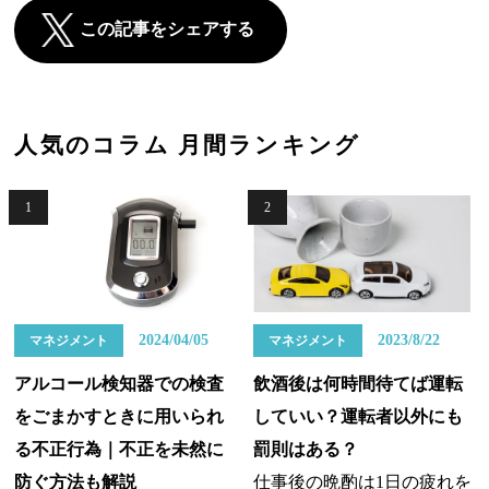
この記事をシェアする
人気のコラム 月間ランキング
1
2
2024/04/05
2023/8/22
マネジメント
マネジメント
アルコール検知器での検査
飲酒後は何時間待てば運転
をごまかすときに用いられ
していい？運転者以外にも
る不正行為｜不正を未然に
罰則はある？
防ぐ方法も解説
仕事後の晩酌は1日の疲れを