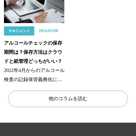
品の配達などに活用してい
ますが、皆様はこの違いに
事故撲滅を強化したい管理
は以下の点について解説し
る企業では、社内で運転日
ついてご存知でしょうか？
者の方はぜひ最後までご覧
ます。
報の作成が義務付けられて
今回は運送業界でよく聞く
ください。
2024/03/08
マネジメント
いるでしょう。ところでな
白ナンバートラックとはど
アルコールチェックの保存
ぜ運転日報を作成し保管す
ういう仕事・役割なのか、
期間は？保存方法はクラウ
る必要があるのか、その理
緑ナンバーとの違いとは何
ドと紙管理どっちがいい？
由をご存じでしょうか？本
かを紹介したいと思いま
2022年4月からのアルコール
記事では、運転日報を義務
す。
検査の記録保管義務化に始
付ける法律・記載事項など
まり、2023年12月1日からは
の基礎知識・業務フローに
業務に自動車の運転を伴う
ついてわかりやすく解説し
他のコラムを読む
事業者に対して、自家用・
ます。運転日報の活用方法
事業用を問わずアルコール
についてもご紹介しますの
検知器（アルコールチェッ
で、ぜひ参考にしてくださ
カー）によるアルコールチ
い。