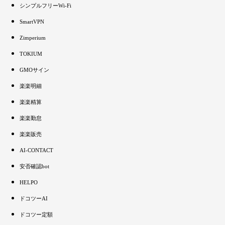
シンプルフリーWi-Fi
SmartVPN
Zimperium
TOKIUM
GMOサイン
楽楽明細
楽楽精算
楽楽勤怠
楽楽販売
AI-CONTACT
安否確認bot
HELPO
ドコツーAI
ドコツー定額