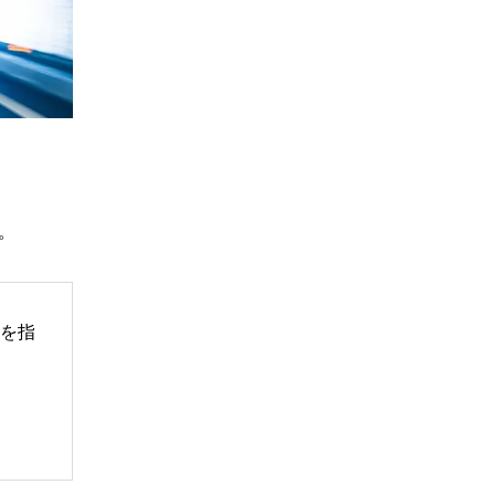
。
態を指