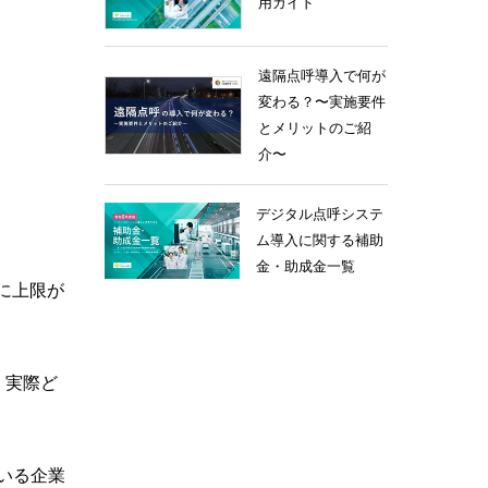
用ガイド
遠隔点呼導入で何が
変わる？〜実施要件
とメリットのご紹
介〜
デジタル点呼システ
ム導入に関する補助
金・助成金一覧
に上限が
、実際ど
いる企業