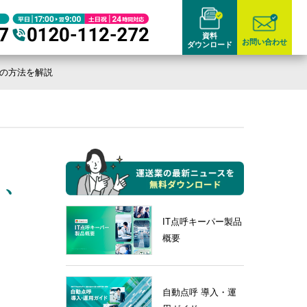
資料
お問い合わせ
ダウンロード
呼の方法を解説
ト、
IT点呼キーパー製品
概要
自動点呼 導入・運