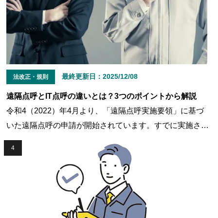
ください。
最終更新日：
2025/12/08
法改正・規則
遠隔点呼とIT点呼の違いとは？3つのポイントから解説
令和4（2022）年4月より、「遠隔点呼実施要領」に基づ
いた遠隔点呼の申請が開始されています。すでに実施され
ている「IT点呼」と新たに申請できるようになった「遠隔
4
点呼」には、どのような違いがあるのでしょうか？対面点
呼と比べると遠隔点呼とIT点呼は同義に見えることから、
どうしても混乱しがちです。本記事では遠隔点呼とIT点呼
の違いをまとめましたので、ぜひ参考にしてください。