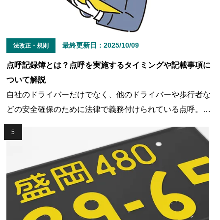
最終更新日：
2025/10/09
法改正・規則
点呼記録簿とは？点呼を実施するタイミングや記載事項に
ついて解説
自社のドライバーだけでなく、他のドライバーや歩行者な
どの安全確保のために法律で義務付けられている点呼。平
成23年5月1日より、運送事業者がドライバーに対して実施
5
することとされている点呼において、ドライバーの酒気帯
びの有無を確認する際にアルコール検知器を使用すること
となりました。そういった経緯もあり、点呼内容の記録や
保管は複雑で、運用に不安を抱えている管理者の方も多い
のではないでしょうか。そこで本記事では、事業用自動車
（緑ナンバー）運送業者向けに点呼記録簿に関するさまざ