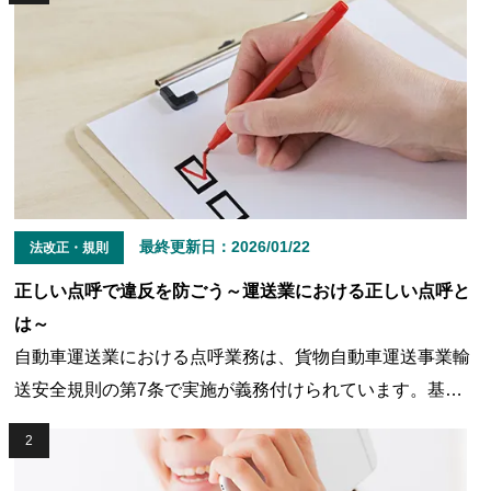
最終更新日：
2026/01/22
法改正・規則
正しい点呼で違反を防ごう～運送業における正しい点呼と
は～
自動車運送業における点呼業務は、貨物自動車運送事業輸
送安全規則の第7条で実施が義務付けられています。基本
は対面で実施しなければなりませんが、近年はICT技術の
2
高度化によって対面点呼や電話点呼に代わる「遠隔点呼」
が実施できるようになりました。法令で義務付けられてい