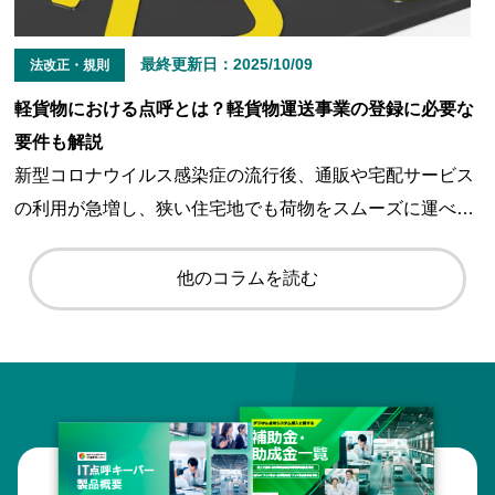
まな情報をご紹介します。点呼に関する不安がなくなり、
管理が楽になるツールもご紹介しますので、ぜひ最後まで
最終更新日：
2025/10/09
法改正・規則
ご覧ください。
軽貨物における点呼とは？軽貨物運送事業の登録に必要な
要件も解説
新型コロナウイルス感染症の流行後、通販や宅配サービス
の利用が急増し、狭い住宅地でも荷物をスムーズに運べる
軽貨物運送の需要が高まっています。しかし、軽貨物運送
事業を始めるにはさまざまな規定があり、「何から手をつ
他のコラムを読む
けてよいかわからない」と悩んでいる方も多いのではない
でしょうか。そこで今回は、軽貨物運送の基本情報や登録
に必要な要件、そして点呼についてわかりやすく解説しま
す。軽貨物車を使った事業を始めたい方はもちろん、すで
に事業を営んでいる方もぜひ最後までご覧いただき、顧客
の多様なニーズに対応できる事業展開にお役立てくださ