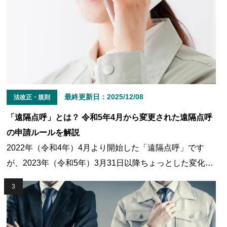
る一方で、守っていない運送事業者が存在するのも事実で
す。国土交通省近畿運輸局が令和6年度7月26日に公表し
た、令和5年度「自動車運送事業者に対する監査と処分結
果」の内容分析結果によると、運送事業者の最も多い違反
は点呼だと判明しています。そこで今回は、あらためて正
しい点呼の方法や点呼に関する違反時の罰則をご紹介しま
最終更新日：
2025/12/08
法改正・規則
す。点呼業務を効率化させるための方法もご紹介している
「遠隔点呼」とは？ 令和5年4月から変更された遠隔点呼
ので、ぜひ最後までご覧ください。
の申請ルールを解説
2022年（令和4年）4月より開始した「遠隔点呼」です
が、2023年（令和5年）3月31日以降ちょっとした変化が
あったことをご存じでしょうか。これに伴い、遠隔点呼の
3
要件や申請方法が変更されました。そこで本記事では遠隔
点呼の定義をおさらいし、2023年4月1日以降の申請方法
について解説しますのでトラック事業者の方は参考にして