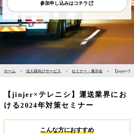
参加申し込みはコチラ
ホーム
法人様向けサービス
セミナー・展示会
【jinje
【jinjer×テレニシ】運送業界にお
ける2024年対策セミナー
こんな方におすすめ