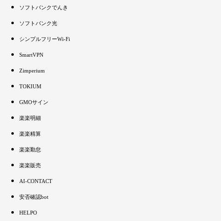
ソフトバンクでんき
ソフトバンク光
シンプルフリーWi-Fi
SmartVPN
Zimperium
TOKIUM
GMOサイン
楽楽明細
楽楽精算
楽楽勤怠
楽楽販売
AI-CONTACT
安否確認bot
HELPO