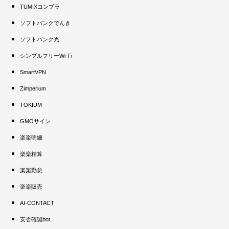
TUMIXコンプラ
ソフトバンクでんき
ソフトバンク光
シンプルフリーWi-Fi
SmartVPN
Zimperium
TOKIUM
GMOサイン
楽楽明細
楽楽精算
楽楽勤怠
楽楽販売
AI-CONTACT
安否確認bot