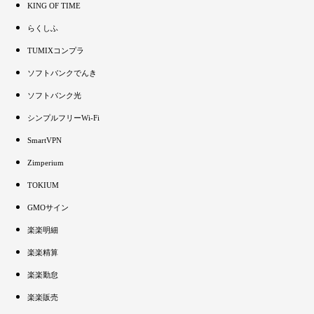
KING OF TIME
らくしふ
TUMIXコンプラ
ソフトバンクでんき
ソフトバンク光
シンプルフリーWi-Fi
SmartVPN
Zimperium
TOKIUM
GMOサイン
楽楽明細
楽楽精算
楽楽勤怠
楽楽販売