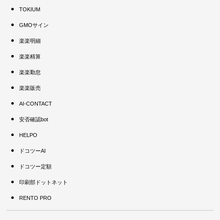
TOKIUM
GMOサイン
楽楽明細
楽楽精算
楽楽勤怠
楽楽販売
AI-CONTACT
安否確認bot
HELPO
ドコツーAI
ドコツー定額
印刷部ドットネット
RENTO PRO