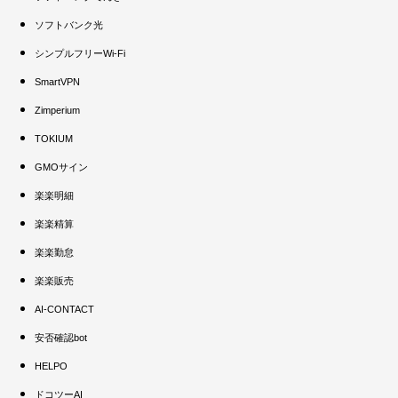
ソフトバンク光
シンプルフリーWi-Fi
SmartVPN
Zimperium
TOKIUM
GMOサイン
楽楽明細
楽楽精算
楽楽勤怠
楽楽販売
AI-CONTACT
安否確認bot
HELPO
ドコツーAI