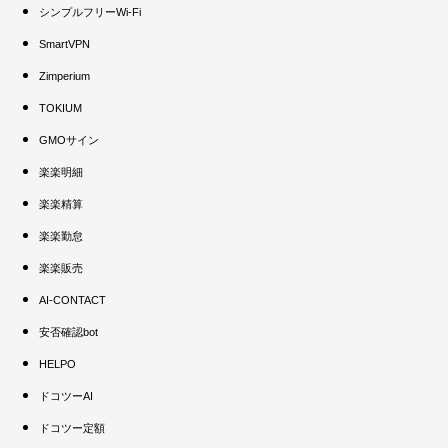
シンプルフリーWi-Fi
SmartVPN
Zimperium
TOKIUM
GMOサイン
楽楽明細
楽楽精算
楽楽勤怠
楽楽販売
AI-CONTACT
安否確認bot
HELPO
ドコツーAI
ドコツー定額